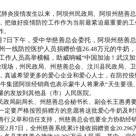
肺炎疫情发生以来，阿坝州民政局、阿坝州慈善总
，把做好疫情防控工作作为当前最紧迫最重要的工
作。
月7日下午，受中华慈善总会委托，阿坝州慈善
州一线防控医护人员捐赠价值26.48万元的牛奶
工作人员高举横幅，助威呐喊“中国加油！武汉加油
放现场，州民政局、州慈善总会、汶川县民政局、
，真诚希望更多的爱心企业和爱心人士，在防控疫
蒙
牛集团阿坝经销商也表示蒙牛人将秉承“天生要强
量的发放到其他县（市）人民医院。
民政局副局长、州慈善总会秘书长、副会长王惠勇
一定要严格按照捐赠方的意愿将这批爱心牛奶及时
善行义举和信任支持，州慈善总会也要全力协助经
至2月7日，全州慈善系统累计接收捐赠资金20.29