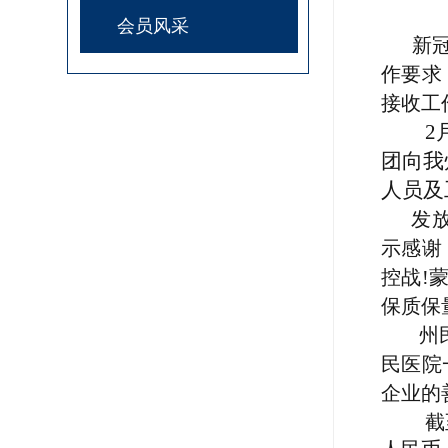
会员风采
新冠
作要求
接收工
2
团向我
人员及
发
示感谢
控战
!
保质保
州
民医院
企业的
截