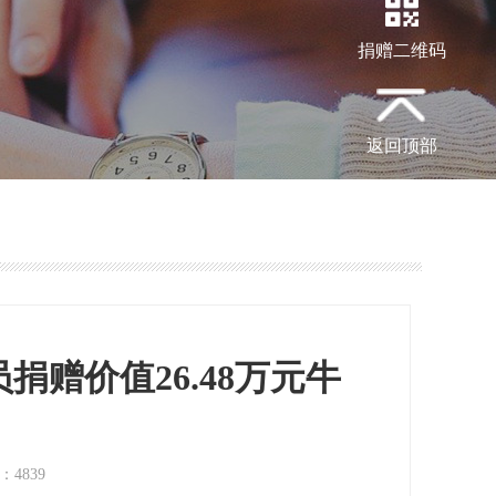
捐赠二维码
返回顶部
赠价值26.48万元牛
：4839